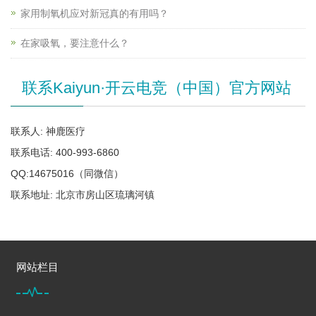
家用制氧机应对新冠真的有用吗？
在家吸氧，要注意什么？
联系Kaiyun·开云电竞（中国）官方网站
联系人: 神鹿医疗
联系电话: 400-993-6860
QQ:14675016（同微信）
联系地址: 北京市房山区琉璃河镇
网站栏目