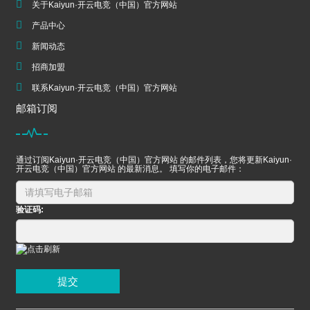
关于Kaiyun·开云电竞（中国）官方网站
产品中心
新闻动态
招商加盟
联系Kaiyun·开云电竞（中国）官方网站
邮箱订阅
通过订阅Kaiyun·开云电竞（中国）官方网站 的邮件列表，您将更新Kaiyun·
开云电竞（中国）官方网站 的最新消息。 填写你的电子邮件：
验证码:
提交