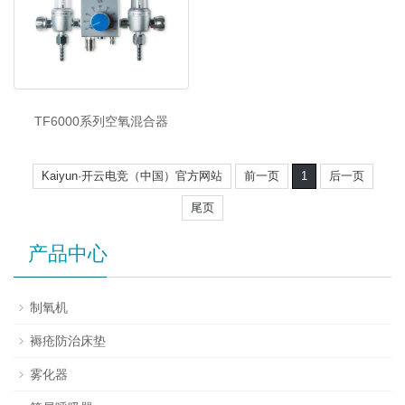
TF6000系列空氧混合器
Kaiyun·开云电竞（中国）官方网站
前一页
1
后一页
尾页
产品中心
制氧机
褥疮防治床垫
雾化器