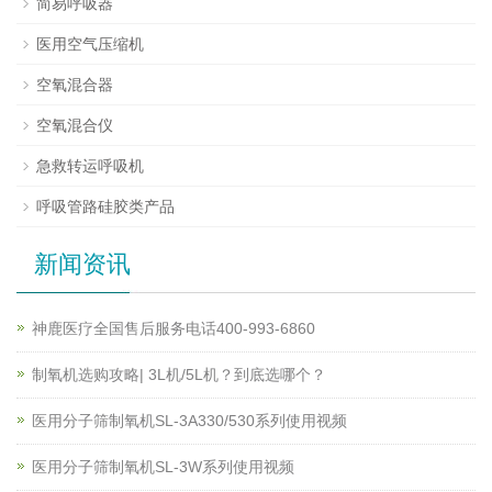
简易呼吸器
医用空气压缩机
空氧混合器
空氧混合仪
急救转运呼吸机
呼吸管路硅胶类产品
新闻资讯
神鹿医疗全国售后服务电话400-993-6860
制氧机选购攻略| 3L机/5L机？到底选哪个？
医用分子筛制氧机SL-3A330/530系列使用视频
医用分子筛制氧机SL-3W系列使用视频