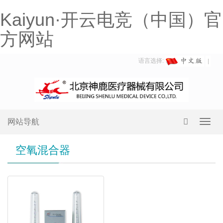
Kaiyun·开云电竞（中国）官
方网站
语言选择:
网站导航
Toggl
navig
空氧混合器