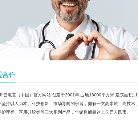
盟合作
un·开云电竞（中国）官方网站 创建于2001年,占地18000平方米,建筑
业坚持以人为本、科技创新、市场导向的宗旨，拥有一支高素质、高技术
庭护理类、医用硅胶类等三大系列产品，年销售额超达上亿元人民币。