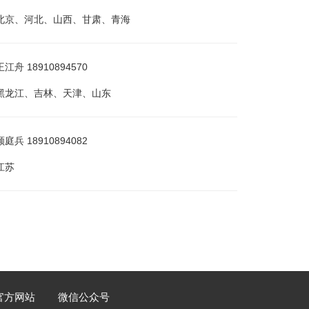
北京、河北、山西、甘肃、青海
舟 18910894570
黑龙江、吉林、天津、山东
兵 18910894082
江苏
）官方网站
微信公众号