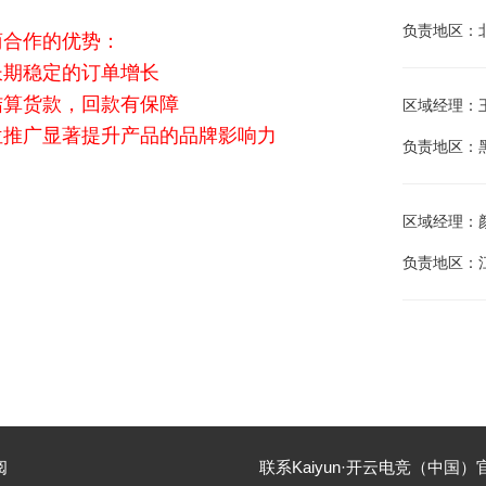
负责地区：
商合作的优势：
长期稳定的订单增长
结算货款，回款有保障
区域经理：王江
位推广显著提升产品的品牌影响力
负责地区：
区域经理：颜庭
负责地区：
阅
联系Kaiyun·开云电竞（中国