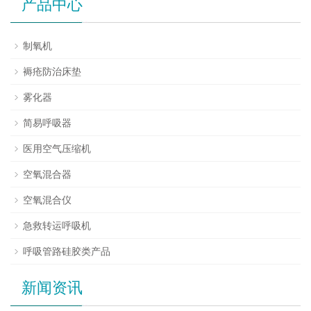
产品中心
制氧机
褥疮防治床垫
雾化器
简易呼吸器
医用空气压缩机
空氧混合器
空氧混合仪
急救转运呼吸机
呼吸管路硅胶类产品
新闻资讯