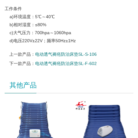
工作条件
a)环境温度：5℃～40℃
b)相对湿度：≤80%
c)大气压力：700hpa～1060hpa
d)电压220V±22V；频率50Hz±1Hz
上一款产品：
电动透气褥疮防治床垫SL-S-106
下一款产品：
电动透气褥疮防治床垫SL-F-602
其他产品